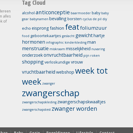
Tag Cloud
dereen
anticonceptie
alcohol
baby
baarmoeder
baby
n alles
bevalling
borsten
gear
babynamen
cyclus
de pil
diy
k of
feat
foliumzuur
eisprong
fashion
echo
gewicht
hartje
geboortekaartjes
food
geslacht
hormonen
man
infographic
kinderkleding
menstruatie
misselijkheid
miskraam
nuvaring
onvruchtbaarheid
onderzoek
pijn
roken
shopping
vrouw
verloskundige
week tot
vruchtbaarheid
webshop
week
zwanger
zwangerschap
zwangerschapskwaaltjes
zwangerschapskleding
zwanger worden
zwangerschapstest
chap
Baby
Gezin
Regeldingen
Lifestyle
Contact