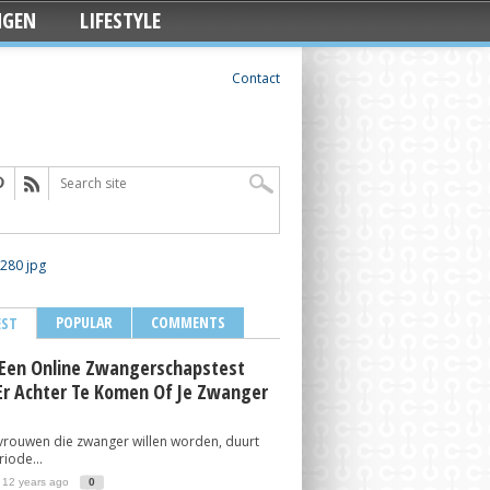
NGEN
LIFESTYLE
Contact
POPULAR
COMMENTS
EST
Een Online Zwangerschapstest
r Achter Te Komen Of Je Zwanger
vrouwen die zwanger willen worden, duurt
iode...
 12 years ago
0