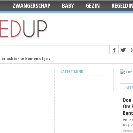
N
ZWANGERSCHAP
BABY
GEZIN
REGELDI
er achter te komen of je zwanger bent
Posted 12 years ago
babynamen van 2014
Posted 13 years ago
LATEST MIND
dag dat je baby geboren wordt
Posted 13 years ago
ase
Posted 13 years ago
LAT
ted 13 years ago
Doe 
ted 13 years ago
Om E
Bent
s voor de babyuitzet
Posted 13 years ago
Voor 
slingers van KiddyColors
Posted 13 years ago
de per
Staycation’: Ze blijven lekker in eigen land
Posted 13 years ago
Posted