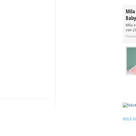
ook in Nederland te koop
Posted 13 years ago
Mila
Baby
Mila 
van 20
Posted
VOLG O