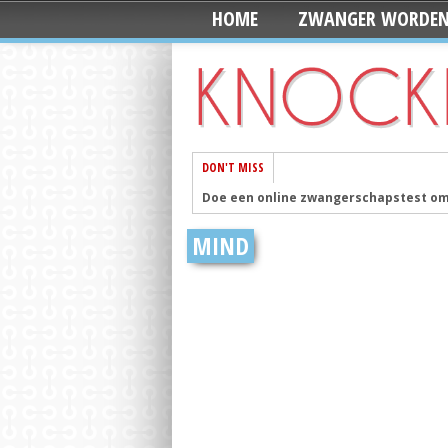
HOME
ZWANGER WORDE
DON'T MISS
Doe een online zwangerschapstest om 
Mila en Senn worden de populairste 
MIND
De 10 foto’s die je moet maken op de 
Ontwerp je eigen 3D printed iPhone c
Vandaag is Wereld Schoolmelkdag
Pos
Zoon van Kate en William geboren
Pos
Handige webshop: Mini&Co. heeft alle
Mooi en ook nog fairtrade: Deze naam
Meeste Nederlanders gaan dit jaar op ‘