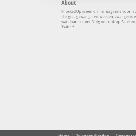
About
KnockedUp is een online magazine voor ie
die graag zwanger wil worden, zwanger is e
wat daarna komt. Volg ons ook op Faceboo
Twitter!
Home
Zwanger Worden
Zwangers