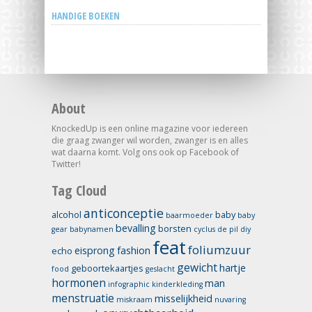
HANDIGE BOEKEN
About
KnockedUp is een online magazine voor iedereen
die graag zwanger wil worden, zwanger is en alles
wat daarna komt. Volg ons ook op Facebook of
Twitter!
Tag Cloud
anticonceptie
alcohol
baby
baarmoeder
baby
bevalling
borsten
gear
babynamen
cyclus
de pil
diy
feat
foliumzuur
eisprong
fashion
echo
gewicht
hartje
geboortekaartjes
food
geslacht
hormonen
man
infographic
kinderkleding
menstruatie
misselijkheid
miskraam
nuvaring