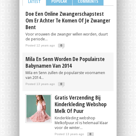
POPULAR
COMMENTS
LATEST
Doe Een Online Zwangerschapstest
Om Er Achter Te Komen Of Je Zwanger
Bent
Voor vrouwen die zwanger willen worden, duurt
de periode...
Posted 12 years ago
0
Mila En Senn Worden De Populairste
Babynamen Van 2014
Mila en Senn zullen de populairste voornamen
van 2014...
Posted 13 years ago
0
Gratis Verzending Bij
Kinderkleding Webshop
Melk Of Puur
Kinderkleding webshop
Melkofpuur.nl is helemaal klaar
voor de winter...
Posted 13 years ago
0