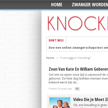
HOME
ZWANGER WORDE
DON'T MISS
Doe een online zwangerschapstest om 
Mila en Senn worden de populairste 
Home
>
Posts tagged "bevalling"
De 10 foto’s die je moet maken op de 
Zoon Van Kate En William Gebore
Ontwerp je eigen 3D printed iPhone c
Om iets na vijven onze tijd is vanavond de 
Vandaag is Wereld Schoolmelkdag
Pos
geboren. De hele dag leefden mensen mee v
bekend werd dat de...
Zoon van Kate en William geboren
Pos
Posted 13 years ago
0
Handige webshop: Mini&Co. heeft alle
Mooi en ook nog fairtrade: Deze naam
Video Die Je Moet 
Ok, een bevalling is gee
Meeste Nederlanders gaan dit jaar op ‘