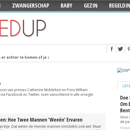
N
ZWANGERSCHAP
BABY
GEZIN
REGELDI
er achter te komen of je zwanger bent
Posted 12 years ago
babynamen van 2014
Posted 13 years ago
dag dat je baby geboren wordt
Posted 13 years ago
n
ase
Posted 13 years ago
LAT
zoon van prinses Catherine Middelton en Prins William
ted 13 years ago
ia Facebook en Twitter, toen vanochtend in alle vroegte
Doe 
ted 13 years ago
Om E
Bent
s voor de babyuitzet
Posted 13 years ago
Voor 
slingers van KiddyColors
Zien: Hoe Twee Mannen ‘weeën’ Ervaren
Posted 13 years ago
de per
n pretje. Dat weten de meeste mannen inmiddels ook wel. Maar
Staycation’: Ze blijven lekker in eigen land
Posted 13 years ago
Posted