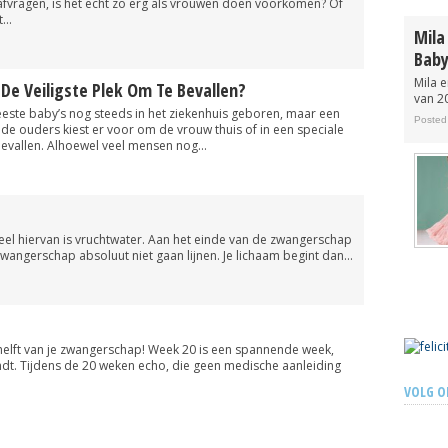
jd afvragen, is het echt zo erg als vrouwen doen voorkomen? Of
ook in Nederland te koop
...
Posted 13 years ago
Mila
Baby
Mila 
 De Veiligste Plek Om Te Bevallen?
van 20
ste baby’s nog steeds in het ziekenhuis geboren, maar een
Posted
de ouders kiest er voor om de vrouw thuis of in een speciale
bevallen. Alhoewel veel mensen nog...
deel hiervan is vruchtwater. Aan het einde van de zwangerschap
 zwangerschap absoluut niet gaan lijnen. Je lichaam begint dan...
e helft van je zwangerschap! Week 20 is een spannende week,
ndt. Tijdens de 20 weken echo, die geen medische aanleiding
VOLG O