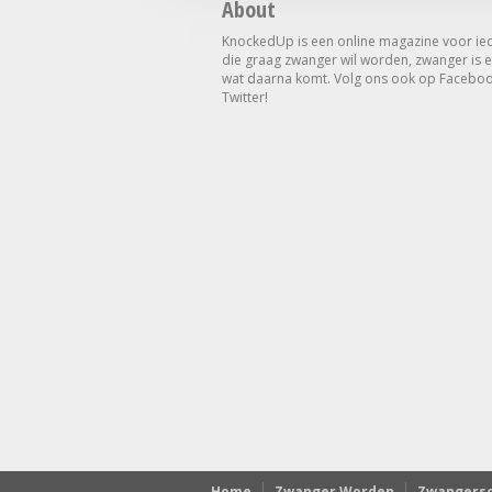
About
KnockedUp is een online magazine voor ie
die graag zwanger wil worden, zwanger is e
wat daarna komt. Volg ons ook op Faceboo
Twitter!
Home
Zwanger Worden
Zwangers