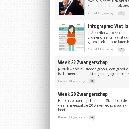
toch blijven ze zich alti
Favoriete tas van Pippa Middleton nu 
zou een man het ook best
Posted 13 years ago
0
Infographic: Wat Is
In Amerika worden de mee
groeiend aantal aanstaan
geboortekliniek te laten 
Posted 13 years ago
0
Week 22 Zwangerschap
Je buik wordt nu steeds groter, een groot 
is dit meer dan een liter! Je mag tijdens de
Posted 13 years ago
0
Week 20 Zwangerschap
Hiep hiep hoera! Je bent nu officieel op d
waarin meestal de 20 weken echo plaats vi
heeft...
Posted 13 years ago
0