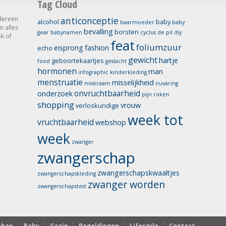
Tag Cloud
dereen
anticonceptie
alcohol
baby
baarmoeder
baby
n alles
bevalling
borsten
gear
babynamen
cyclus
de pil
diy
k of
feat
foliumzuur
eisprong
fashion
echo
gewicht
hartje
geboortekaartjes
food
geslacht
hormonen
man
infographic
kinderkleding
menstruatie
misselijkheid
miskraam
nuvaring
onvruchtbaarheid
onderzoek
pijn
roken
shopping
vrouw
verloskundige
week tot
vruchtbaarheid
webshop
week
zwanger
zwangerschap
zwangerschapskwaaltjes
zwangerschapskleding
zwanger worden
zwangerschapstest
chap
Baby
Gezin
Regeldingen
Lifestyle
Contact