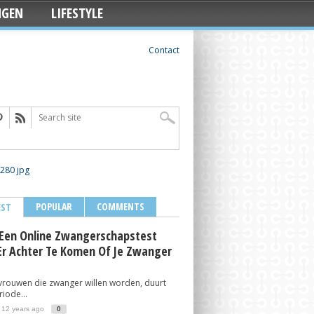
NGEN
LIFESTYLE
Contact
POPULAR
COMMENTS
EST
Een Online Zwangerschapstest
r Achter Te Komen Of Je Zwanger
vrouwen die zwanger willen worden, duurt
iode...
 12 years ago
0