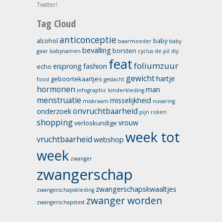
Twitter!
Tag Cloud
anticonceptie
alcohol
baby
baarmoeder
baby
bevalling
borsten
gear
babynamen
cyclus
de pil
diy
feat
foliumzuur
eisprong
fashion
echo
gewicht
hartje
geboortekaartjes
food
geslacht
hormonen
man
infographic
kinderkleding
menstruatie
misselijkheid
miskraam
nuvaring
onvruchtbaarheid
onderzoek
pijn
roken
shopping
vrouw
verloskundige
week tot
vruchtbaarheid
webshop
week
zwanger
zwangerschap
zwangerschapskwaaltjes
zwangerschapskleding
zwanger worden
zwangerschapstest