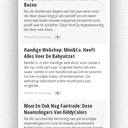
Bazou
Nu de donkerste dagen van het jaar weer voor
de deur staan krijg je als vanzelf zin om weer
eens wat leuke nieuwe najaarsaccessoires voor
jezelf aan te schaffen. Daar hoef je tegenwoordig
de deur niet eens...
Posted 13 years ago
0
Handige Webshop: Mini&Co. Heeft
Alles Voor De Babyuitzet
Mini&Co. is een handige webshop voor ouders
die op zoek zijn naar originele items om een
saaie ruimte in een handomdraai om te toveren
tot een vrolijke baby- of kinderkamer. De
webshop selecteert echte musthaves van
originele...
Posted 13 years ago
0
Mooi En Ook Nog Fairtrade: Deze
Naamslingers Van KiddyColors
Na de succesvolle lancering van persoonlijke
naamslingers in roze en blauw, presenteert
KiddyColors.com een nieuwe kleurvariant: trendy