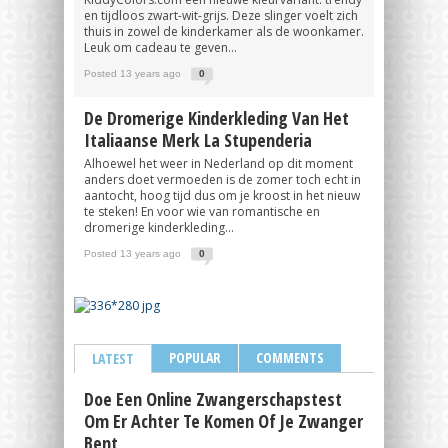
en tijdloos zwart-wit-grijs. Deze slinger voelt zich
thuis in zowel de kinderkamer als de woonkamer.
Leuk om cadeau te geven...
Posted 13 years ago
0
De Dromerige Kinderkleding Van Het
Italiaanse Merk La Stupenderia
Alhoewel het weer in Nederland op dit moment
anders doet vermoeden is de zomer toch echt in
aantocht, hoog tijd dus om je kroost in het nieuw
te steken! En voor wie van romantische en
dromerige kinderkleding...
Posted 13 years ago
0
POPULAR
COMMENTS
LATEST
Doe Een Online Zwangerschapstest
Om Er Achter Te Komen Of Je Zwanger
Bent