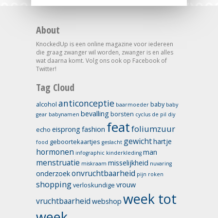
About
KnockedUp is een online magazine voor iedereen
die graag zwanger wil worden, zwanger is en alles
wat daarna komt. Volg ons ook op Facebook of
Twitter!
Tag Cloud
anticonceptie
alcohol
baby
baarmoeder
baby
bevalling
borsten
gear
babynamen
cyclus
de pil
diy
feat
foliumzuur
eisprong
fashion
echo
gewicht
hartje
geboortekaartjes
food
geslacht
hormonen
man
infographic
kinderkleding
menstruatie
misselijkheid
miskraam
nuvaring
onvruchtbaarheid
onderzoek
pijn
roken
shopping
vrouw
verloskundige
week tot
vruchtbaarheid
webshop
week