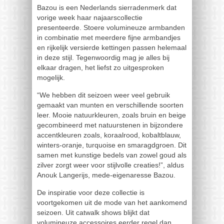
Bazou is een Nederlands sierradenmerk dat
vorige week haar najaarscollectie
presenteerde. Stoere volumineuze armbanden
in combinatie met meerdere fijne armbandjes
en rijkelijk versierde kettingen passen helemaal
in deze stijl. Tegenwoordig mag je alles bij
elkaar dragen, het liefst zo uitgesproken
mogelijk.
“We hebben dit seizoen weer veel gebruik
gemaakt van munten en verschillende soorten
leer. Mooie natuurkleuren, zoals bruin en beige
gecombineerd met natuurstenen in bijzondere
accentkleuren zoals, koraalrood, kobaltblauw,
winters-oranje, turquoise en smaragdgroen. Dit
samen met kunstige bedels van zowel goud als
zilver zorgt weer voor stijlvolle creaties!”, aldus
Anouk Langerijs, mede-eigenaresse Bazou.
De inspiratie voor deze collectie is
voortgekomen uit de mode van het aankomend
seizoen. Uit catwalk shows blijkt dat
volumineuze accessoires eerder regel dan