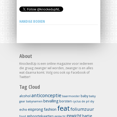
HANDIGE BOEKEN
About
KnockedUp is een online magazine voor iedereen
die graag zwanger wil worden, zwanger is en alles
wat daarna komt. Volg ons ook op Facebook of
Twitter!
Tag Cloud
anticonceptie
alcohol
baby
baarmoeder
baby
bevalling
borsten
gear
babynamen
cyclus
de pil
diy
feat
foliumzuur
eisprong
fashion
echo
gewicht
hartje
geboortekaartjes
food
geslacht