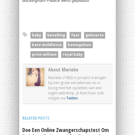
Buckingham Palace werd geplaatst
baby
bevalling
feat
geboorte
kate middleton
koningshuis
prins william
royal baby
About Marieke
Marieke (1982) is project manager
bij een grote verzekeraar en is
bezig met het opzetten van een
eigen webshop. Je kunt haar ook
volgen via
Twitter
.
RELATED POSTS
Doe Een Online Zwangerschapstest Om