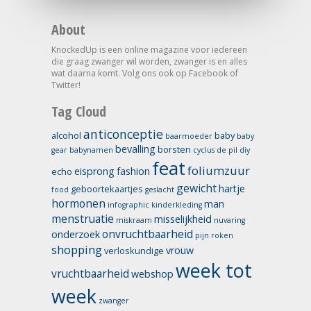
About
KnockedUp is een online magazine voor iedereen
die graag zwanger wil worden, zwanger is en alles
wat daarna komt. Volg ons ook op Facebook of
Twitter!
Tag Cloud
anticonceptie
alcohol
baby
baarmoeder
baby
bevalling
borsten
gear
babynamen
cyclus
de pil
diy
feat
foliumzuur
eisprong
fashion
echo
gewicht
hartje
geboortekaartjes
food
geslacht
hormonen
man
infographic
kinderkleding
menstruatie
misselijkheid
miskraam
nuvaring
onvruchtbaarheid
onderzoek
pijn
roken
shopping
vrouw
verloskundige
week tot
vruchtbaarheid
webshop
week
zwanger