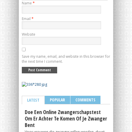
Name
*
Email
*
Website
Save my name, email, and website in this browser for
the next time I comment.
POPULAR
COMMENTS
LATEST
Doe Een Online Zwangerschapstest
Om Er Achter Te Komen Of Je Zwanger
Bent
Voor vrouwen die zwanger willen worden, duurt