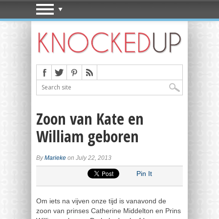
Zoon van Kate en
William geboren
By
Marieke
on July 22, 2013
Pin It
Om iets na vijven onze tijd is vanavond de
zoon van prinses Catherine Middelton en Prins