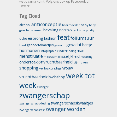
wat daarna komt. Volg ons ook op Facebook of
Twitter!
Tag Cloud
anticonceptie
alcohol
baby
baarmoeder
baby
bevalling
borsten
gear
babynamen
cyclus
de pil
diy
feat
foliumzuur
eisprong
fashion
echo
gewicht
hartje
geboortekaartjes
food
geslacht
hormonen
man
infographic
kinderkleding
menstruatie
misselijkheid
miskraam
nuvaring
onvruchtbaarheid
onderzoek
pijn
roken
shopping
vrouw
verloskundige
week tot
vruchtbaarheid
webshop
week
zwanger
zwangerschap
zwangerschapskwaaltjes
zwangerschapskleding
zwanger worden
zwangerschapstest