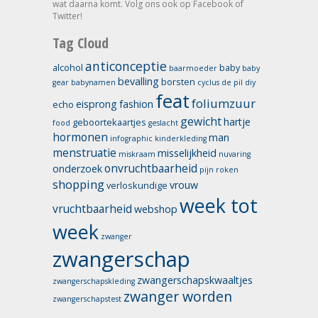
wat daarna komt. Volg ons ook op Facebook of
Twitter!
Tag Cloud
anticonceptie
alcohol
baby
baarmoeder
baby
bevalling
borsten
gear
babynamen
cyclus
de pil
diy
feat
foliumzuur
eisprong
fashion
echo
gewicht
hartje
geboortekaartjes
food
geslacht
hormonen
man
infographic
kinderkleding
menstruatie
misselijkheid
miskraam
nuvaring
onvruchtbaarheid
onderzoek
pijn
roken
shopping
vrouw
verloskundige
week tot
vruchtbaarheid
webshop
week
zwanger
zwangerschap
zwangerschapskwaaltjes
zwangerschapskleding
zwanger worden
zwangerschapstest