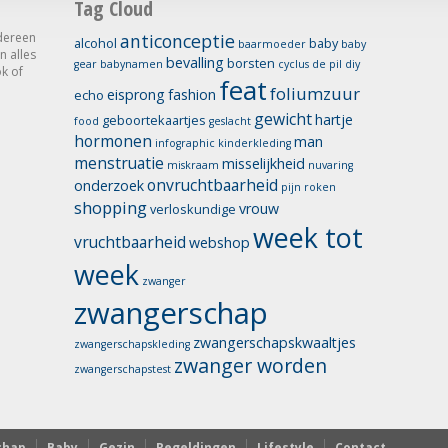
Tag Cloud
dereen
anticonceptie
alcohol
baby
baarmoeder
baby
n alles
bevalling
borsten
gear
babynamen
cyclus
de pil
diy
k of
feat
foliumzuur
eisprong
fashion
echo
gewicht
hartje
geboortekaartjes
food
geslacht
hormonen
man
infographic
kinderkleding
menstruatie
misselijkheid
miskraam
nuvaring
onvruchtbaarheid
onderzoek
pijn
roken
shopping
vrouw
verloskundige
week tot
vruchtbaarheid
webshop
week
zwanger
zwangerschap
zwangerschapskwaaltjes
zwangerschapskleding
zwanger worden
zwangerschapstest
chap
Baby
Gezin
Regeldingen
Lifestyle
Contact