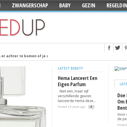
N
ZWANGERSCHAP
BABY
GEZIN
REGELDI
er achter te komen of je zwanger bent
Posted 12 years ago
babynamen van 2014
Posted 13 years ago
LATEST BEAUTY
dag dat je baby geboren wordt
Posted 13 years ago
Hema Lanceert Een
ase
Posted 13 years ago
Eigen Parfum
LAT
ted 13 years ago
Niet een, maar vijf
Doe 
verschillende geuren
ted 13 years ago
Om E
lanceerde Hema deze...
Bent
s voor de babyuitzet
Posted 13 years ago
0
Posted 13 years ago
Voor 
slingers van KiddyColors
Posted 13 years ago
de per
Staycation’: Ze blijven lekker in eigen land
Posted 13 years ago
Posted