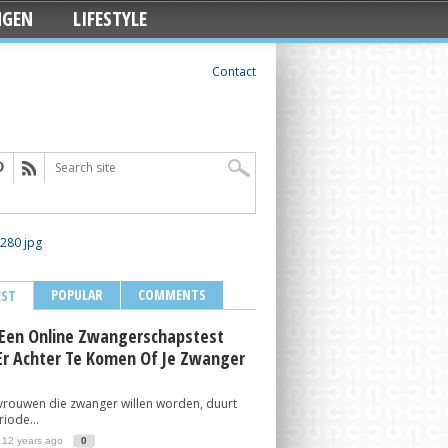
NGEN
LIFESTYLE
Contact
POPULAR
COMMENTS
EST
Een Online Zwangerschapstest
r Achter Te Komen Of Je Zwanger
vrouwen die zwanger willen worden, duurt
iode...
 12 years ago
0