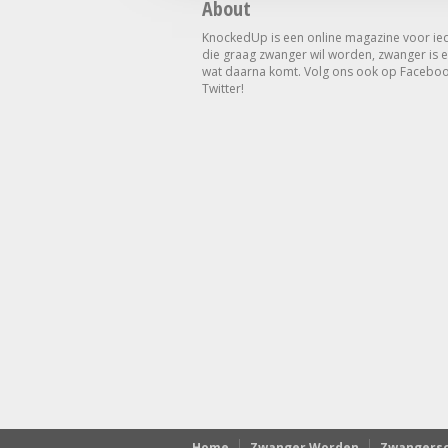
About
KnockedUp is een online magazine voor ie
die graag zwanger wil worden, zwanger is e
wat daarna komt. Volg ons ook op Faceboo
Twitter!
Home
Zwanger Worden
Zwangers