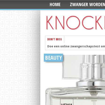
HOME
ZWANGER WORDE
DON'T MISS
Doe een online zwangerschapstest om 
Mila en Senn worden de populairste 
BEAUTY
De 10 foto’s die je moet maken op de 
Ontwerp je eigen 3D printed iPhone c
Vandaag is Wereld Schoolmelkdag
Pos
Zoon van Kate en William geboren
Pos
Handige webshop: Mini&Co. heeft alle
Mooi en ook nog fairtrade: Deze naam
Meeste Nederlanders gaan dit jaar op ‘