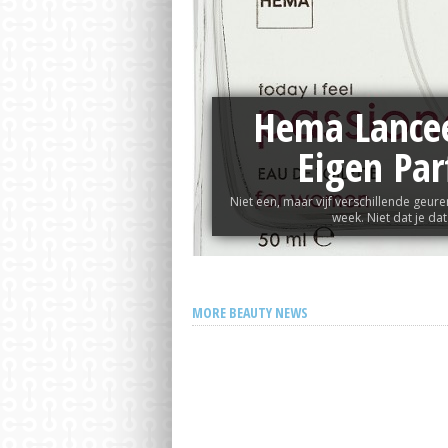
Favoriete tas van Pippa Middleton nu 
Hema Lancee
Eigen Pa
Niet een, maar vijf verschillende geu
week. Niet dat je dat 
MORE BEAUTY NEWS