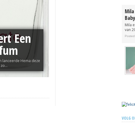
ook in Nederland te koop
Posted 13 years ago
Mila
Baby
Mila 
van 20
rt Een
Posted
rfum
ren lanceerde Hema deze
zo...
VOLG O