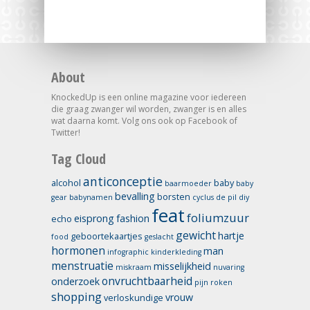
About
KnockedUp is een online magazine voor iedereen
die graag zwanger wil worden, zwanger is en alles
wat daarna komt. Volg ons ook op Facebook of
Twitter!
Tag Cloud
anticonceptie
alcohol
baby
baarmoeder
baby
bevalling
borsten
gear
babynamen
cyclus
de pil
diy
feat
foliumzuur
eisprong
fashion
echo
gewicht
hartje
geboortekaartjes
food
geslacht
hormonen
man
infographic
kinderkleding
menstruatie
misselijkheid
miskraam
nuvaring
onvruchtbaarheid
onderzoek
pijn
roken
shopping
vrouw
verloskundige