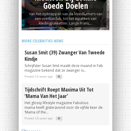
Goede Doelen
Van het opknappen van de kleedkamers van
een voetbalclub, tot het inpakken van
kledingpakketten. Lange Frans,...
MORE CELEBRITIES NEWS
Susan Smit (39) Zwanger Van Tweede
Kindje
Schrijfster Susan Smit maakt deze maand in Fab
magazine bekend dat ze zwanger is...
Posted 13 years ago
0
Tijdschrift Roept Maxima Uit Tot
‘Mama Van Het Jaar’
Het glossy lifestyle magazine Fabulous
mama heeft gisteravond voor de vijfde keer de
‘Mama of the...
Posted 13 years ago
0