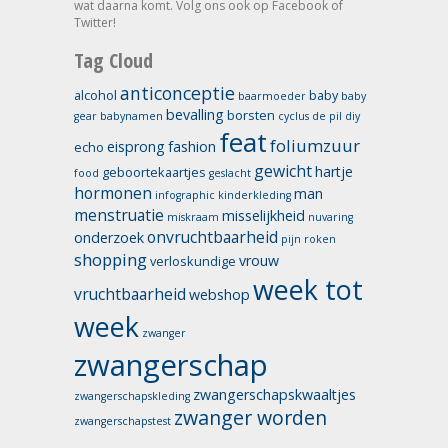
wat daarna komt. Volg ons ook op Facebook of
Twitter!
Tag Cloud
anticonceptie
alcohol
baby
baarmoeder
baby
bevalling
borsten
gear
babynamen
cyclus
de pil
diy
feat
foliumzuur
eisprong
fashion
echo
gewicht
hartje
geboortekaartjes
food
geslacht
hormonen
man
infographic
kinderkleding
menstruatie
misselijkheid
miskraam
nuvaring
onvruchtbaarheid
onderzoek
pijn
roken
shopping
vrouw
verloskundige
week tot
vruchtbaarheid
webshop
week
zwanger
zwangerschap
zwangerschapskwaaltjes
zwangerschapskleding
zwanger worden
zwangerschapstest