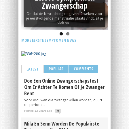
Zwangerschap
andige,
Omdat de bevruchting ongeveer 2 weken voor
De tem
r om je
je eerstvolgende menstruatie plaats vindt, zit je
goedko
e...
vlak na...
eis
MORE EERSTE SYMPTOMEN NEWS
POPULAR
COMMENTS
LATEST
Doe Een Online Zwangerschapstest
Om Er Achter Te Komen Of Je Zwanger
Bent
Voor vrouwen die zwanger willen worden, duurt
de periode...
Posted 12 years ago
0
Mila En Senn Worden De Populairste