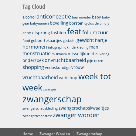
Tag Cloud
anticonceptie
alcohol
baby
baarmoeder
baby
bevalling
borsten
gear
babynamen
cyclus
de pil
diy
feat
foliumzuur
eisprong
fashion
echo
gewicht
hartje
geboortekaartjes
food
geslacht
hormonen
man
infographic
kinderkleding
menstruatie
misselijkheid
miskraam
nuvaring
onvruchtbaarheid
onderzoek
pijn
roken
shopping
vrouw
verloskundige
week tot
vruchtbaarheid
webshop
week
zwanger
zwangerschap
zwangerschapskwaaltjes
zwangerschapskleding
zwanger worden
zwangerschapstest
Home
Zwanger Worden
Zwangerschap