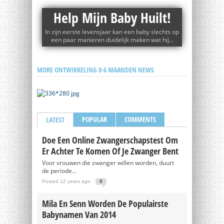
Help Mijn Baby Huilt!
In zijn eerste levensjaar kan een baby slechts op
een paar manieren duidelijk maken wat hij...
MORE ONTWIKKELING 0-6 MAANDEN NEWS
POPULAR
COMMENTS
LATEST
Doe Een Online Zwangerschapstest Om
Er Achter Te Komen Of Je Zwanger Bent
Voor vrouwen die zwanger willen worden, duurt
de periode...
Posted 12 years ago
0
Mila En Senn Worden De Populairste
Babynamen Van 2014