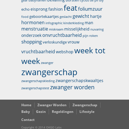
borsten
gear
babynamen
cyclus
de pil
diy
feat
foliumzuur
eisprong
fashion
echo
gewicht
hartje
geboortekaartjes
food
geslacht
hormonen
man
infographic
kinderkleding
menstruatie
misselijkheid
miskraam
nuvaring
onvruchtbaarheid
onderzoek
pijn
roken
shopping
vrouw
verloskundige
week tot
vruchtbaarheid
webshop
week
zwanger
zwangerschap
zwangerschapskwaaltjes
zwangerschapskleding
zwanger worden
zwangerschapstest
Home
Zwanger Worden
Zwangerschap
Baby
Gezin
Regeldingen
Lifestyle
Contact
Copyright © 2014 OKGO Labs