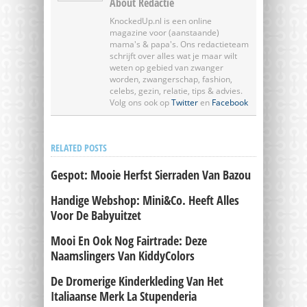
About Redactie
KnockedUp.nl is een online
magazine voor (aanstaande)
mama's & papa's. Ons redactieteam
schrijft over alles wat je maar wilt
weten op gebied van zwanger
worden, zwangerschap, fashion,
celebs, gezin, relatie, tips & advies.
Volg ons ook op
Twitter
en
Facebook
RELATED POSTS
Gespot: Mooie Herfst Sierraden Van Bazou
Handige Webshop: Mini&Co. Heeft Alles
Voor De Babyuitzet
Mooi En Ook Nog Fairtrade: Deze
Naamslingers Van KiddyColors
De Dromerige Kinderkleding Van Het
Italiaanse Merk La Stupenderia