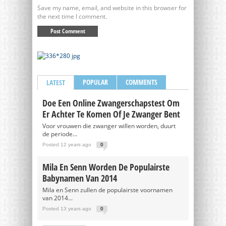
Save my name, email, and website in this browser for
the next time I comment.
POPULAR
COMMENTS
LATEST
Doe Een Online Zwangerschapstest Om
Er Achter Te Komen Of Je Zwanger Bent
Voor vrouwen die zwanger willen worden, duurt
de periode...
Posted 12 years ago
0
Mila En Senn Worden De Populairste
Babynamen Van 2014
Mila en Senn zullen de populairste voornamen
van 2014...
Posted 13 years ago
0