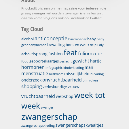
KnockedUp is een online magazine voor iedereen die
graag zwanger wil worden, zwanger is en alles wat
daarna komt. Volg ons ook op Facebook of Twitter!
Tag Cloud
anticonceptie
alcohol
baby
baarmoeder
baby
bevalling
borsten
gear
babynamen
cyclus
de pil
diy
feat
foliumzuur
eisprong
fashion
echo
gewicht
hartje
geboortekaartjes
food
geslacht
hormonen
man
infographic
kinderkleding
menstruatie
misselijkheid
miskraam
nuvaring
onvruchtbaarheid
onderzoek
pijn
roken
shopping
vrouw
verloskundige
week tot
vruchtbaarheid
webshop
week
zwanger
zwangerschap
zwangerschapskwaaltjes
zwangerschapskleding