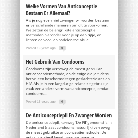
Welke Vormen Van Anticonceptie
Bestaan Er Allemaal?
Als je nog even niet zwanger wil worden bestaan
er verschillende manieren om dit te voorkomen.
We zetten de belangrijkste anticonceptie
methoden hieronder voor je op een rijtje, en
lichten de voor- en nadelen toe als je...
Posted 13 years ago
0
Het Gebruik Van Condooms
Condooms zijn verreweg de meest gebruikte
anticonceptiemethode, en de enige die je tijdens
het vrijeen beschermd tegen geslachtsziektes en
HIV. Als je in een langdurige relatie zit gebruik je
vaak een andere vorm van anticonceptie, omdat
condooms...
Posted 13 years ago
0
De Anticonceptiepil En Zwanger Worden
De anticonceptiepil, kortweg ‘De Pil’ genoemd is in
Nederland (naast condooms natuurlijk) verreweg
de meest gebruikte anticonceptiemethodie. De
anticonceptiepil bevat twee hormonen –