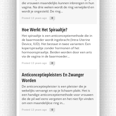
die vrouwen maandelijks kunnen inbrengen in hun
vagina. Na drie weken wordt de ring verwijderd en
wordt je ongesteld. De ring...
Posted 13 years ago
0
Hoe Werkt Het Spiraaltje?
Het spiraaltje is een anticonceptiemethode die in
de baarmoeder wordt ingebracht (Intra-Uterine
Device, IUD). Het bestaat in twee varianten: Een
koperspiraaltje zonder hormonen of het
hormoonspiraaltje. Beiden worden door een arts
via de vagina in de baarmoeder...
Posted 13 years ago
0
Anticonceptiepleisters En Zwanger
Worden
De anticonceptiepleister is een pleister die je
wekelijks vervangt en op je lichaam plakt. Het is
een handige anticonceptiemethode voor vrouwen
die de pil wel eens vergeten en het niet fijn vinden
om een maandelijkse ring in...
Posted 13 years ago
0