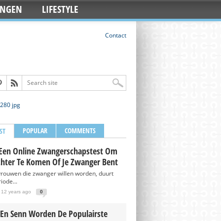
INGEN
LIFESTYLE
Contact
POPULAR
COMMENTS
ST
Een Online Zwangerschapstest Om
chter Te Komen Of Je Zwanger Bent
vrouwen die zwanger willen worden, duurt
iode...
 12 years ago
0
 En Senn Worden De Populairste