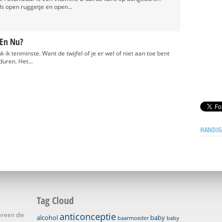
als open ruggetje en open...
 En Nu?
nk ik tenminste. Want de twijfel of je er wel of niet aan toe bent
duren. Het...
HANDIG
Tag Cloud
ereen die
anticonceptie
alcohol
baby
baarmoeder
baby