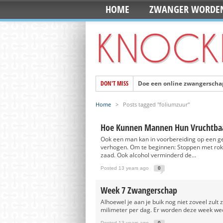
HOME
ZWANGER WORDE
DON'T MISS
Doe een online zwangerschap
Mila en Senn worden de pop
Home
>
Posts tagged "foliumzuur"
De 10 foto’s die je moet ma
Hoe Kunnen Mannen Hun Vruchtbaa
Ontwerp je eigen 3D printed
Ook een man kan in voorbereiding op een g
Vandaag is Wereld Schoolm
verhogen. Om te beginnen: Stoppen met roke
zaad. Ook alcohol verminderd de...
Zoon van Kate en William g
Posted 13 years ago
0
Handige webshop: Mini&Co. h
Mooi en ook nog fairtrade: 
Week 7 Zwangerschap
Alhoewel je aan je buik nog niet zoveel zult 
Meeste Nederlanders gaan dit 
milimeter per dag. Er worden deze week we
Favoriete tas van Pippa Mid
Posted 13 years ago
0