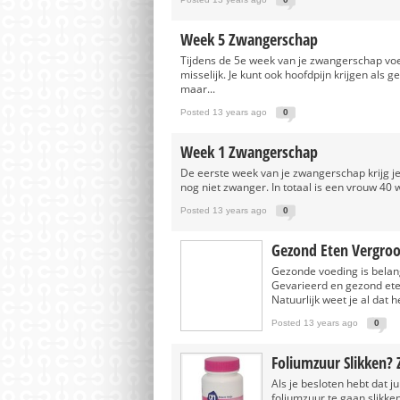
Week 5 Zwangerschap
Tijdens de 5e week van je zwangerschap voel
misselijk. Je kunt ook hoofdpijn krijgen als 
maar...
Posted 13 years ago
0
Week 1 Zwangerschap
De eerste week van je zwangerschap krijg je
nog niet zwanger. In totaal is een vrouw 40
Posted 13 years ago
0
Gezond Eten Vergroo
Gezonde voeding is belan
Gevarieerd en gezond eten
Natuurlijk weet je al dat 
Posted 13 years ago
0
Foliumzuur Slikken?
Als je besloten hebt dat j
foliumzuur te gaan slikke