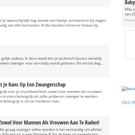
Baby
Mila 
van 20
 je waarschijnlijk nog steeds een beetje vermoeid en bij vlagen
Posted
gevolg van alle hormonen. Al die klachten horen er helaas bij,
 gelijk cadeau. In deze week ben je technisch bezien namelijk
 weken zwanger voor een baby wordt geboren. De eerste dag...
t Je Kans Op Een Zwangerschap
grijk voor je vruchtbaarheid, zowel voor mannen als vrouwen.
 is extra belangrijk als jullie proberen zwanger te worden.
het belangrijk is om te minderen met...
VOLG O
 Zowel Voor Mannen Als Vrouwen Aan Te Raden!
ullie graag zwanger willen worden is het verstandig om allebei
n. Foliumzuur is een Vitamine B dat de kans op aangeboren