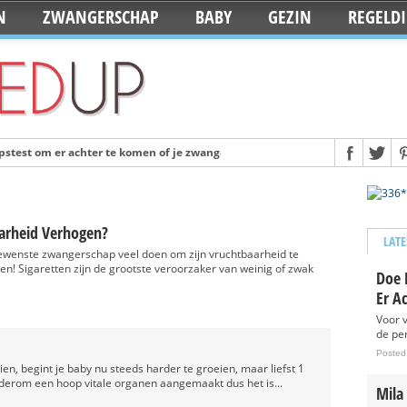
N
ZWANGERSCHAP
BABY
GEZIN
REGELD
stest om er achter te komen of je zwanger bent
Posted 12 years ago
ulairste babynamen van 2014
Posted 13 years ago
ken op de dag dat je baby geboren wordt
Posted 13 years ago
rheid Verhogen?
 iPhone case
Posted 13 years ago
LATE
ewenste zwangerschap veel doen om zijn vruchtbaarheid te
elkdag
Posted 13 years ago
n! Sigaretten zijn de grootste veroorzaker van weinig of zwak
Doe 
eboren
Posted 13 years ago
Er A
eeft alles voor de babyuitzet
Posted 13 years ago
Voor 
de per
Deze naamslingers van KiddyColors
Posted 13 years ago
Posted
zien, begint je baby nu steeds harder te groeien, maar liefst 1
jaar op ‘Staycation’: Ze blijven lekker in eigen land
Posted 13 years ago
derom een hoop vitale organen aangemaakt dus het is...
Mila
dleton nu ook in Nederland te koop
Posted 13 years ago