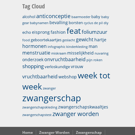
Tag Cloud
anticonceptie
alcohol
baby
baarmoeder
baby
bevalling
borsten
gear
babynamen
cyclus
de pil
diy
feat
foliumzuur
eisprong
fashion
echo
gewicht
hartje
geboortekaartjes
food
geslacht
hormonen
man
infographic
kinderkleding
menstruatie
misselijkheid
miskraam
nuvaring
onvruchtbaarheid
onderzoek
pijn
roken
shopping
vrouw
verloskundige
week tot
vruchtbaarheid
webshop
week
zwanger
zwangerschap
zwangerschapskwaaltjes
zwangerschapskleding
zwanger worden
zwangerschapstest
Home
Zwanger Worden
Zwangerschap