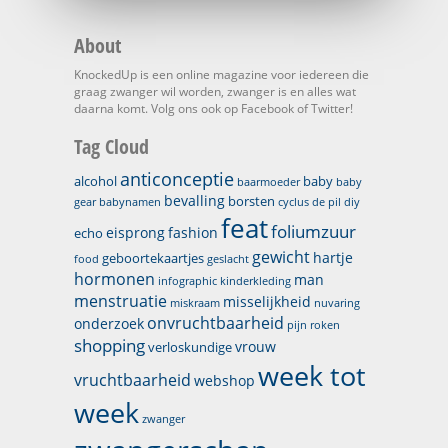
About
KnockedUp is een online magazine voor iedereen die
graag zwanger wil worden, zwanger is en alles wat
daarna komt. Volg ons ook op Facebook of Twitter!
Tag Cloud
anticonceptie
alcohol
baby
baarmoeder
baby
bevalling
borsten
gear
babynamen
cyclus
de pil
diy
feat
foliumzuur
eisprong
fashion
echo
gewicht
hartje
geboortekaartjes
food
geslacht
hormonen
man
infographic
kinderkleding
menstruatie
misselijkheid
miskraam
nuvaring
onvruchtbaarheid
onderzoek
pijn
roken
shopping
vrouw
verloskundige
week tot
vruchtbaarheid
webshop
week
zwanger