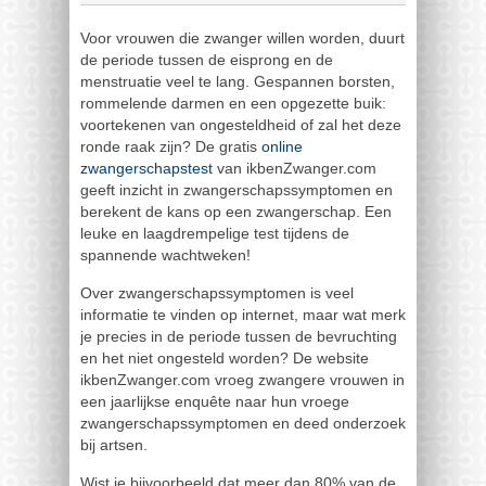
Voor vrouwen die zwanger willen worden, duurt
de periode tussen de eisprong en de
menstruatie veel te lang. Gespannen borsten,
rommelende darmen en een opgezette buik:
voortekenen van ongesteldheid of zal het deze
ronde raak zijn? De gratis
online
zwangerschapstest
van ikbenZwanger.com
geeft inzicht in zwangerschapssymptomen en
berekent de kans op een zwangerschap. Een
leuke en laagdrempelige test tijdens de
spannende wachtweken!
Over zwangerschapssymptomen is veel
informatie te vinden op internet, maar wat merk
je precies in de periode tussen de bevruchting
en het niet ongesteld worden? De website
ikbenZwanger.com vroeg zwangere vrouwen in
een jaarlijkse enquête naar hun vroege
zwangerschapssymptomen en deed onderzoek
bij artsen.
Wist je bijvoorbeeld dat meer dan 80% van de