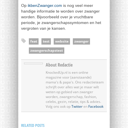
Op
ikbenZwanger.com
is nog veel meer
handige informatie te worden over zwanger
worden. Bijvoorbeeld over je vruchtbare
periode, je zwangerschapssymtomen en het
vergroten van je kansen.
feat
test
website
zwanger
zwangerschapstest
About Redactie
KnockedUp.nl is een online
magazine voor (aanstaande)
mama's & papa's. Ons redactieteam
schrijft over alles wat je maar wilt
weten op gebied van zwanger
worden, zwangerschap, fashion,
celebs, gezin, relatie, tips & advies.
Volg ons ook op
Twitter
en
Facebook
RELATED POSTS