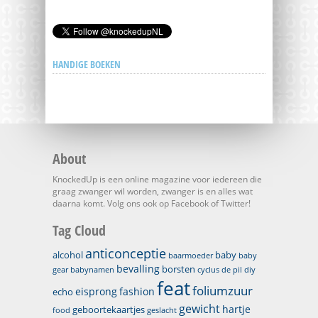
HANDIGE BOEKEN
About
KnockedUp is een online magazine voor iedereen die
graag zwanger wil worden, zwanger is en alles wat
daarna komt. Volg ons ook op Facebook of Twitter!
Tag Cloud
anticonceptie
alcohol
baby
baarmoeder
baby
bevalling
borsten
gear
babynamen
cyclus
de pil
diy
feat
foliumzuur
eisprong
fashion
echo
gewicht
hartje
geboortekaartjes
food
geslacht