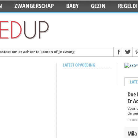
N
ZWANGERSCHAP
BABY
GEZIN
REGELD
stest om er achter te komen of je zwanger bent
Posted 12 years ago
ulairste babynamen van 2014
Posted 13 years ago
LATEST OPVOEDING
ken op de dag dat je baby geboren wordt
Posted 13 years ago
 iPhone case
Posted 13 years ago
LATE
elkdag
Posted 13 years ago
Doe 
eboren
Posted 13 years ago
Er A
eeft alles voor de babyuitzet
Posted 13 years ago
Voor 
de per
Deze naamslingers van KiddyColors
Posted 13 years ago
Posted
jaar op ‘Staycation’: Ze blijven lekker in eigen land
Posted 13 years ago
Mila
dleton nu ook in Nederland te koop
Posted 13 years ago