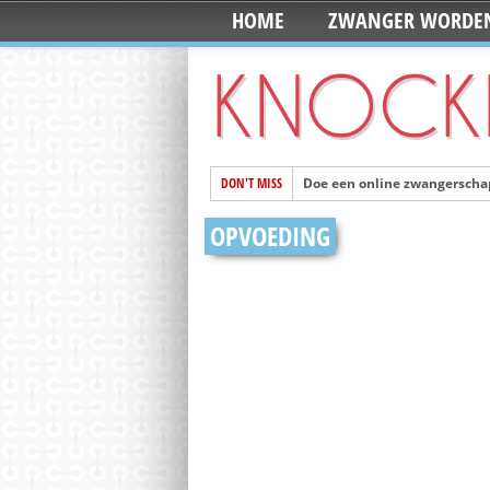
HOME
ZWANGER WORDE
DON'T MISS
Doe een online zwangerschap
Mila en Senn worden de pop
OPVOEDING
De 10 foto’s die je moet ma
Ontwerp je eigen 3D printed
Vandaag is Wereld Schoolm
Zoon van Kate en William g
Handige webshop: Mini&Co. h
Mooi en ook nog fairtrade: 
Meeste Nederlanders gaan dit 
Favoriete tas van Pippa Mid