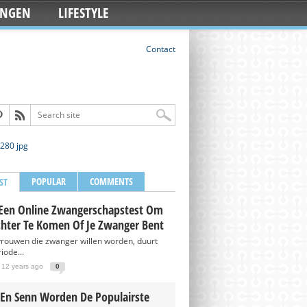
INGEN
LIFESTYLE
Contact
POPULAR
COMMENTS
ST
Een Online Zwangerschapstest Om
chter Te Komen Of Je Zwanger Bent
vrouwen die zwanger willen worden, duurt
iode...
 12 years ago
0
 En Senn Worden De Populairste