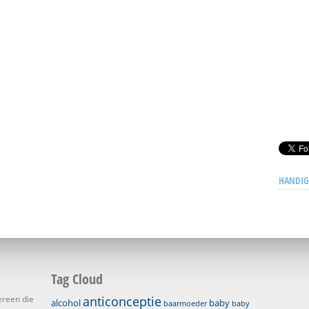
HANDIG
Tag Cloud
ereen die
anticonceptie
alcohol
baby
baarmoeder
baby