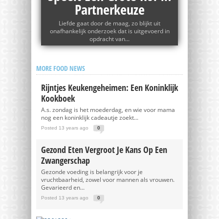
Partnerkeuze
Liefde gaat door de maag, zo blijkt uit
onafhankelijk onderzoek dat is uitgevoerd in
opdracht van...
MORE FOOD NEWS
Rijntjes Keukengeheimen: Een Koninklijk
Kookboek
A.s. zondag is het moederdag, en wie voor mama
nog een koninklijk cadeautje zoekt...
Posted 13 years ago
0
Gezond Eten Vergroot Je Kans Op Een
Zwangerschap
Gezonde voeding is belangrijk voor je
vruchtbaarheid, zowel voor mannen als vrouwen.
Gevarieerd en...
Posted 13 years ago
0