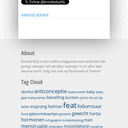
HANDIGE BOEKEN
About
KnockedUp is een online magazine voor iedereen die
graag zwanger wil worden, zwanger is en alles wat
daarna komt. Volg ons ook op Facebook of Twitter!
Tag Cloud
anticonceptie
alcohol
baby
baarmoeder
baby
bevalling
borsten
gear
babynamen
cyclus
de pil
diy
feat
foliumzuur
eisprong
fashion
echo
gewicht
hartje
geboortekaartjes
food
geslacht
hormonen
man
infographic
kinderkleding
menstruatie
misselijkheid
miskraam
nuvaring