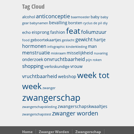
Tag Cloud
anticonceptie
alcohol
baby
baarmoeder
baby
bevalling
borsten
gear
babynamen
cyclus
de pil
diy
feat
foliumzuur
eisprong
fashion
echo
gewicht
hartje
geboortekaartjes
food
geslacht
hormonen
man
infographic
kinderkleding
menstruatie
misselijkheid
miskraam
nuvaring
onvruchtbaarheid
onderzoek
pijn
roken
shopping
vrouw
verloskundige
week tot
vruchtbaarheid
webshop
week
zwanger
zwangerschap
zwangerschapskwaaltjes
zwangerschapskleding
zwanger worden
zwangerschapstest
Home
Zwanger Worden
Zwangerschap