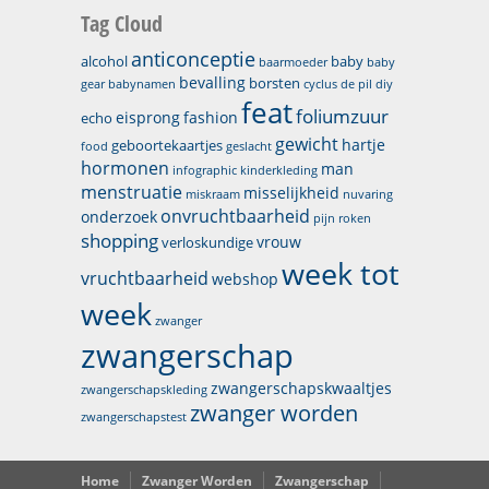
Tag Cloud
anticonceptie
alcohol
baby
baarmoeder
baby
bevalling
borsten
gear
babynamen
cyclus
de pil
diy
feat
foliumzuur
eisprong
fashion
echo
gewicht
hartje
geboortekaartjes
food
geslacht
hormonen
man
infographic
kinderkleding
menstruatie
misselijkheid
miskraam
nuvaring
onvruchtbaarheid
onderzoek
pijn
roken
shopping
vrouw
verloskundige
week tot
vruchtbaarheid
webshop
week
zwanger
zwangerschap
zwangerschapskwaaltjes
zwangerschapskleding
zwanger worden
zwangerschapstest
Home
Zwanger Worden
Zwangerschap