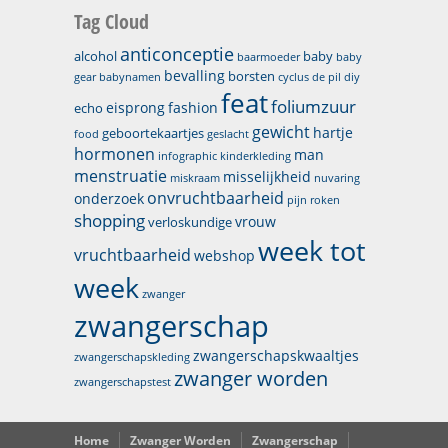
Tag Cloud
anticonceptie
alcohol
baby
baarmoeder
baby
bevalling
borsten
gear
babynamen
cyclus
de pil
diy
feat
foliumzuur
eisprong
fashion
echo
gewicht
hartje
geboortekaartjes
food
geslacht
hormonen
man
infographic
kinderkleding
menstruatie
misselijkheid
miskraam
nuvaring
onvruchtbaarheid
onderzoek
pijn
roken
shopping
vrouw
verloskundige
week tot
vruchtbaarheid
webshop
week
zwanger
zwangerschap
zwangerschapskwaaltjes
zwangerschapskleding
zwanger worden
zwangerschapstest
Home
Zwanger Worden
Zwangerschap