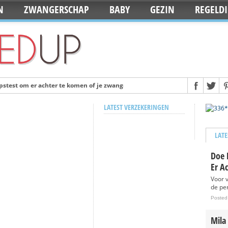
N
ZWANGERSCHAP
BABY
GEZIN
REGELD
stest om er achter te komen of je zwanger bent
Posted 12 years ago
ulairste babynamen van 2014
Posted 13 years ago
LATEST VERZEKERINGEN
ken op de dag dat je baby geboren wordt
Posted 13 years ago
 iPhone case
Posted 13 years ago
LATE
elkdag
Posted 13 years ago
Doe 
eboren
Posted 13 years ago
Er A
eeft alles voor de babyuitzet
Posted 13 years ago
Voor 
de per
Deze naamslingers van KiddyColors
Posted 13 years ago
Posted
jaar op ‘Staycation’: Ze blijven lekker in eigen land
Posted 13 years ago
Mila
dleton nu ook in Nederland te koop
Posted 13 years ago