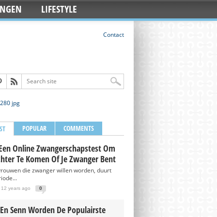
INGEN
LIFESTYLE
Contact
POPULAR
COMMENTS
ST
Een Online Zwangerschapstest Om
chter Te Komen Of Je Zwanger Bent
vrouwen die zwanger willen worden, duurt
iode...
 12 years ago
0
 En Senn Worden De Populairste