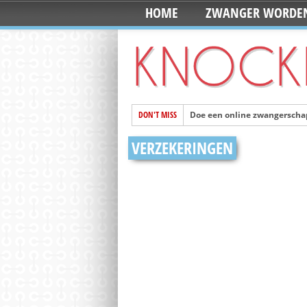
HOME
ZWANGER WORDE
DON'T MISS
Doe een online zwangerschap
Mila en Senn worden de pop
VERZEKERINGEN
De 10 foto’s die je moet ma
Ontwerp je eigen 3D printed
Vandaag is Wereld Schoolm
Zoon van Kate en William g
Handige webshop: Mini&Co. h
Mooi en ook nog fairtrade: 
Meeste Nederlanders gaan dit 
Favoriete tas van Pippa Mid