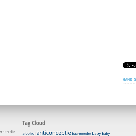
HANDIG
Tag Cloud
ereen die
anticonceptie
alcohol
baby
baarmoeder
baby