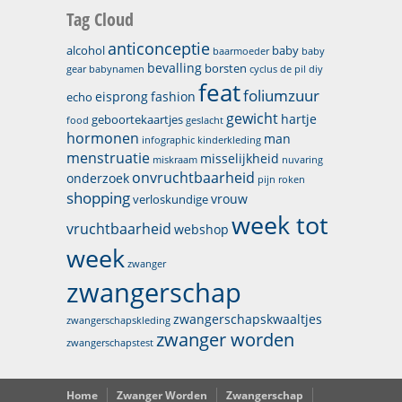
Tag Cloud
anticonceptie
alcohol
baby
baarmoeder
baby
bevalling
borsten
gear
babynamen
cyclus
de pil
diy
feat
foliumzuur
eisprong
fashion
echo
gewicht
hartje
geboortekaartjes
food
geslacht
hormonen
man
infographic
kinderkleding
menstruatie
misselijkheid
miskraam
nuvaring
onvruchtbaarheid
onderzoek
pijn
roken
shopping
vrouw
verloskundige
week tot
vruchtbaarheid
webshop
week
zwanger
zwangerschap
zwangerschapskwaaltjes
zwangerschapskleding
zwanger worden
zwangerschapstest
Home
Zwanger Worden
Zwangerschap