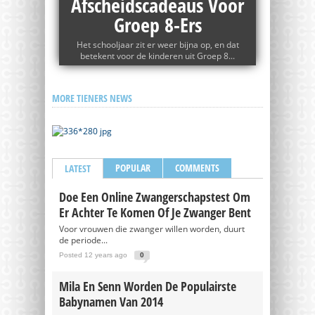
Afscheidscadeaus Voor
Groep 8-Ers
Het schooljaar zit er weer bijna op, en dat
betekent voor de kinderen uit Groep 8...
MORE TIENERS NEWS
POPULAR
COMMENTS
LATEST
Doe Een Online Zwangerschapstest Om
Er Achter Te Komen Of Je Zwanger Bent
Voor vrouwen die zwanger willen worden, duurt
de periode...
Posted 12 years ago
0
Mila En Senn Worden De Populairste
Babynamen Van 2014