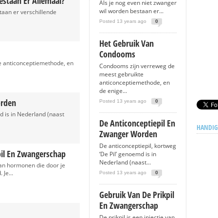
staan Er Allemaal?
Als je nog even niet zwanger
wil worden bestaan er...
taan er verschillende
Posted 13 years ago
0
Het Gebruik Van
Condooms
e anticonceptiemethode, en
Condooms zijn verreweg de
meest gebruikte
anticonceptiemethode, en
de enige...
orden
Posted 13 years ago
0
d is in Nederland (naast
De Anticonceptiepil En
HANDIG
Zwanger Worden
De anticonceptiepil, kortweg
pil En Zwangerschap
‘De Pil’ genoemd is in
Nederland (naast...
 van hormonen die door je
 Je...
Posted 13 years ago
0
Gebruik Van De Prikpil
En Zwangerschap
De prikpil is een injectie van