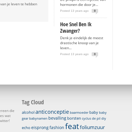
 van je leven te hebben
hormonen die door je...
Posted 13 years ago
0
Hoe Snel Ben Ik
Zwanger?
Denk je eindelijk de meest
drastische knoop van je
leven...
Posted 13 years ago
0
Tag Cloud
ereen die
anticonceptie
alcohol
baby
baarmoeder
baby
les wat
bevalling
borsten
gear
babynamen
cyclus
de pil
diy
itter!
feat
foliumzuur
eisprong
fashion
echo