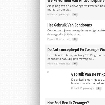
Welke Vormen Van Anticonceptie Be
Als je nog even niet zwanger wil worden bes
manieren om dit...
Posted 13 years ago
0
Het Gebruik Van Condooms
Condooms zijn verreweg de meest gebruikt
de enige die je tijdens het...
Posted 13 years ago
0
De Anticonceptiepil En Zwanger W
De anticonceptiepil, kortweg ‘De Pil’ genoem
condooms natuurlijk) verreweg de...
Posted 13 years ago
0
Gebruik Van De Prik
De prikpil is een injectie
huisarts wordt toegediend.
Posted 13 years ago
0
Hoe Snel Ben Ik Zwanger?