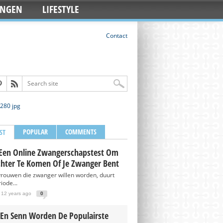
INGEN
LIFESTYLE
Contact
POPULAR
COMMENTS
ST
Een Online Zwangerschapstest Om
chter Te Komen Of Je Zwanger Bent
vrouwen die zwanger willen worden, duurt
iode...
 12 years ago
0
 En Senn Worden De Populairste