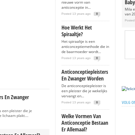
Baby
nieuwe vorm van
anticonceptie in...
Mila 
van 20
Posted 13 years ago
0
Posted
Hoe Werkt Het
Spiraaltje?
Het spiraaltje is een
anticonceptiemethode die in
de baarmoeder wordt...
Posted 13 years ago
0
Anticonceptiepleisters
En Zwanger Worden
De anticonceptiepleister is
een pleister die je wekelijks
ers En Zwanger
vervangt en...
VOLG O
Posted 13 years ago
0
 een pleister die je
Welke Vormen Van
 lichaam plakt....
Anticonceptie Bestaan
Er Allemaal?