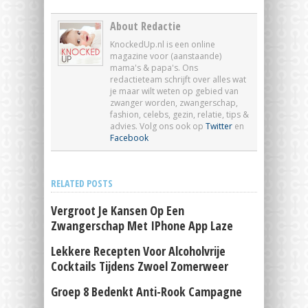
About Redactie
KnockedUp.nl is een online
magazine voor (aanstaande)
mama's & papa's. Ons
redactieteam schrijft over alles wat
je maar wilt weten op gebied van
zwanger worden, zwangerschap,
fashion, celebs, gezin, relatie, tips &
advies. Volg ons ook op
Twitter
en
Facebook
RELATED POSTS
Vergroot Je Kansen Op Een
Zwangerschap Met IPhone App Laze
Lekkere Recepten Voor Alcoholvrije
Cocktails Tijdens Zwoel Zomerweer
Groep 8 Bedenkt Anti-Rook Campagne