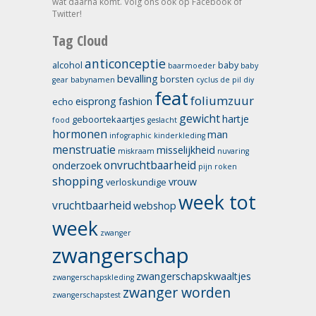
wat daarna komt. Volg ons ook op Facebook of
Twitter!
Tag Cloud
anticonceptie
alcohol
baby
baarmoeder
baby
bevalling
borsten
gear
babynamen
cyclus
de pil
diy
feat
foliumzuur
eisprong
fashion
echo
gewicht
hartje
geboortekaartjes
food
geslacht
hormonen
man
infographic
kinderkleding
menstruatie
misselijkheid
miskraam
nuvaring
onvruchtbaarheid
onderzoek
pijn
roken
shopping
vrouw
verloskundige
week tot
vruchtbaarheid
webshop
week
zwanger
zwangerschap
zwangerschapskwaaltjes
zwangerschapskleding
zwanger worden
zwangerschapstest