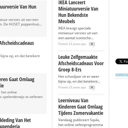
IKEA Lanceert
tuurversie Van Hun
Miniatuurversie Van
Hun Bekendste
atuur versies uit van een
Meubels
en. De HUSET poppenhuis...
IKEA brengt speciale
miniatuur versies uit van
een aantal iconische...
Afscheidscadeaus
Posted 13 years ago
0
 bijna op, en dat betekent
Leuke Zelfgemaakte
Afscheidscadeaus Voor
Groep 8-Ers
HANDIG
Het schooljaar zit er weer
eren Gaat Omlaag
bijna op, en dat betekent...
ie
Posted 13 years ago
0
 het online
 spelenderwijs te oefenen
Leerniveau Van
Kinderen Gaat Omlaag
Tijdens Zomervakantie
kleding Van Het
Vandaag publiceert Squla,
het online oefenprogramma
tupenderia