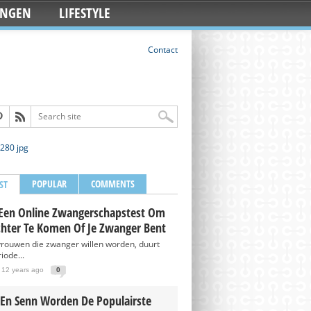
INGEN
LIFESTYLE
Contact
POPULAR
COMMENTS
ST
Een Online Zwangerschapstest Om
chter Te Komen Of Je Zwanger Bent
vrouwen die zwanger willen worden, duurt
iode...
 12 years ago
0
 En Senn Worden De Populairste