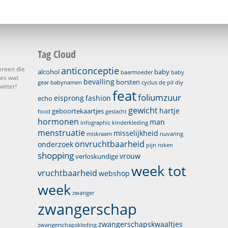
Tag Cloud
ereen die
anticonceptie
alcohol
baby
baarmoeder
baby
les wat
bevalling
borsten
gear
babynamen
cyclus
de pil
diy
itter!
feat
foliumzuur
eisprong
fashion
echo
gewicht
hartje
geboortekaartjes
food
geslacht
hormonen
man
infographic
kinderkleding
menstruatie
misselijkheid
miskraam
nuvaring
onvruchtbaarheid
onderzoek
pijn
roken
shopping
vrouw
verloskundige
week tot
vruchtbaarheid
webshop
week
zwanger
zwangerschap
zwangerschapskwaaltjes
zwangerschapskleding