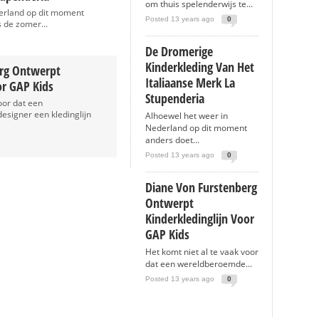
om thuis spelenderwijs te...
erland op dit moment
Posted 13 years ago
0
 de zomer...
De Dromerige
Kinderkleding Van Het
erg Ontwerpt
Italiaanse Merk La
or GAP Kids
Stupenderia
oor dat een
signer een kledinglijn
Alhoewel het weer in
Nederland op dit moment
anders doet...
Posted 13 years ago
0
Diane Von Furstenberg
Ontwerpt
Kinderkledinglijn Voor
GAP Kids
Het komt niet al te vaak voor
dat een wereldberoemde...
Posted 13 years ago
0