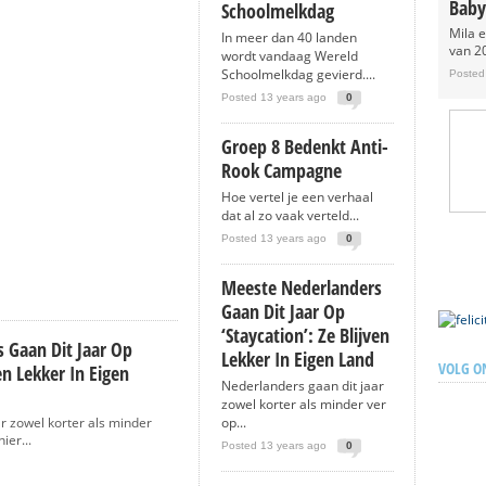
Baby
Schoolmelkdag
Mila 
In meer dan 40 landen
van 20
wordt vandaag Wereld
Schoolmelkdag gevierd....
Posted
Posted 13 years ago
0
Groep 8 Bedenkt Anti-
Rook Campagne
Hoe vertel je een verhaal
dat al zo vaak verteld...
Posted 13 years ago
0
Meeste Nederlanders
Gaan Dit Jaar Op
‘Staycation’: Ze Blijven
 Gaan Dit Jaar Op
Lekker In Eigen Land
VOLG O
ven Lekker In Eigen
Nederlanders gaan dit jaar
zowel korter als minder ver
r zowel korter als minder
op...
ier...
Posted 13 years ago
0