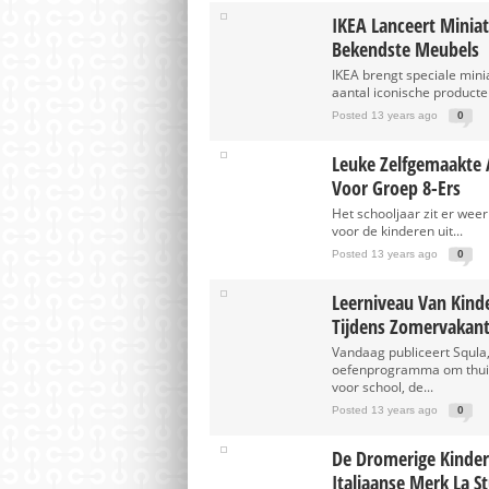
IKEA Lanceert Minia
Bekendste Meubels
IKEA brengt speciale mini
aantal iconische product
Posted 13 years ago
0
Leuke Zelfgemaakte 
Voor Groep 8-Ers
Het schooljaar zit er weer
voor de kinderen uit...
Posted 13 years ago
0
Leerniveau Van Kind
Tijdens Zomervakant
Vandaag publiceert Squla,
oefenprogramma om thuis
voor school, de...
Posted 13 years ago
0
De Dromerige Kinder
Italiaanse Merk La S