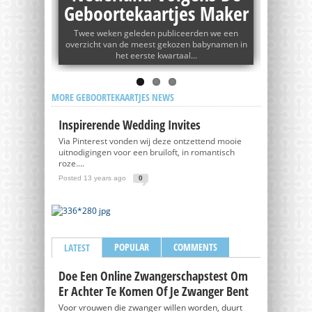
tje!
Geboortekaartjes Maker
G
eve types?
Twee weken geleden publiceerden we een
Voor 
aartjes
overzicht van de meest gekozen babynamen in
typografi
het eerste kwartaal...
MORE GEBOORTEKAARTJES NEWS
Inspirerende Wedding Invites
Via Pinterest vonden wij deze ontzettend mooie
uitnodigingen voor een bruiloft, in romantisch
roze....
Posted 13 years ago
0
POPULAR
COMMENTS
LATEST
Doe Een Online Zwangerschapstest Om
Er Achter Te Komen Of Je Zwanger Bent
Voor vrouwen die zwanger willen worden, duurt