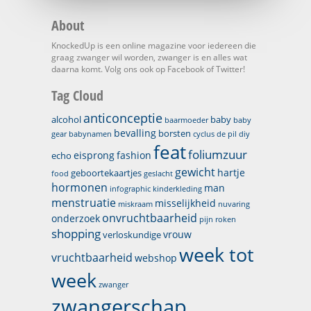
About
KnockedUp is een online magazine voor iedereen die
graag zwanger wil worden, zwanger is en alles wat
daarna komt. Volg ons ook op Facebook of Twitter!
Tag Cloud
anticonceptie
alcohol
baby
baarmoeder
baby
bevalling
borsten
gear
babynamen
cyclus
de pil
diy
feat
foliumzuur
eisprong
fashion
echo
gewicht
hartje
geboortekaartjes
food
geslacht
hormonen
man
infographic
kinderkleding
menstruatie
misselijkheid
miskraam
nuvaring
onvruchtbaarheid
onderzoek
pijn
roken
shopping
vrouw
verloskundige
week tot
vruchtbaarheid
webshop
week
zwanger
zwangerschap