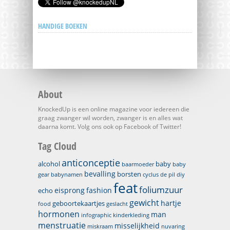
HANDIGE BOEKEN
About
KnockedUp is een online magazine voor iedereen die
graag zwanger wil worden, zwanger is en alles wat
daarna komt. Volg ons ook op Facebook of Twitter!
Tag Cloud
anticonceptie
alcohol
baby
baarmoeder
baby
bevalling
borsten
gear
babynamen
cyclus
de pil
diy
feat
foliumzuur
eisprong
fashion
echo
gewicht
hartje
geboortekaartjes
food
geslacht
hormonen
man
infographic
kinderkleding
menstruatie
misselijkheid
miskraam
nuvaring