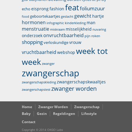
feat
foliumzuur
eisprong
fashion
echo
gewicht
hartje
geboortekaartjes
food
geslacht
hormonen
man
infographic
kinderkleding
menstruatie
misselijkheid
miskraam
nuvaring
onvruchtbaarheid
onderzoek
pijn
roken
shopping
vrouw
verloskundige
week tot
vruchtbaarheid
webshop
week
zwanger
zwangerschap
zwangerschapskwaaltjes
zwangerschapskleding
zwanger worden
zwangerschapstest
Home
Zwanger Worden
Zwangerschap
Baby
Gezin
Regeldingen
Lifestyle
Contact
Copyright © 2014 OKGO Labs