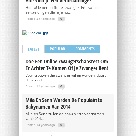
Hoe Vind Je Een Verloskundige?
Hoera! Je bent officieel zwanger! Eén van de
eerste dingen die je je nu...
Posted 13 years ago
0
POPULAR
COMMENTS
LATEST
Doe Een Online Zwangerschapstest Om
Er Achter Te Komen Of Je Zwanger Bent
Voor vrouwen die zwanger willen worden, duurt
de periode...
Posted 12 years ago
0
Mila En Senn Worden De Populairste
Babynamen Van 2014
Mila en Senn zullen de populairste voornamen
van 2014...
Posted 13 years ago
0