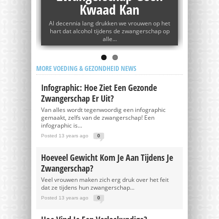
wen
Kwaad Kan
Zw
, let je
Al decennia lang drukken we vrouwen op het
Alhoewe
graag een
hart dat alcohol tijdens de zwangerschap op
tijdens 
alle...
MORE VOEDING & GEZONDHEID NEWS
Infographic: Hoe Ziet Een Gezonde
Zwangerschap Er Uit?
Van alles wordt tegenwoordig een infographic
gemaakt, zelfs van de zwangerschap! Een
infographic is...
Posted 13 years ago
0
Hoeveel Gewicht Kom Je Aan Tijdens Je
Zwangerschap?
Veel vrouwen maken zich erg druk over het feit
dat ze tijdens hun zwangerschap...
Posted 13 years ago
0