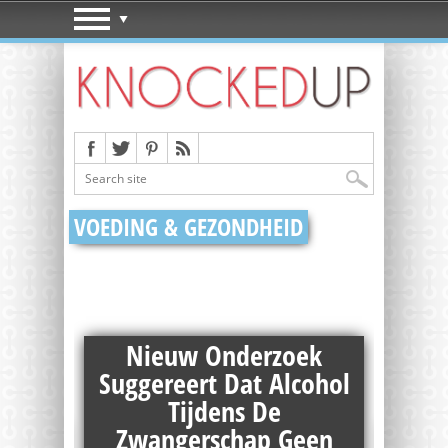
VOEDING & GEZONDHEID
Nieuw Onderzoek
Suggereert Dat Alcohol
Tijdens De
or
Zwangerschap Geen
W