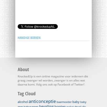
HANDIGE BOEKEN
About
KnockedUp is een online magazine voor iedereen die
graag zwanger wil worden, zwanger is en alles wat
daarna komt. Volg ons ook op Facebook of Twitter!
Tag Cloud
anticonceptie
alcohol
baby
baarmoeder
baby
bevalling
borsten
gear
babynamen
cyclus
de pil
diy